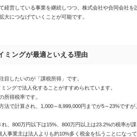
て経営している事業を継続しつつ、株式会社や合同会社を
拡大につなげていくことが可能です。
イミングが最適といえる理由
注目したいのが「課税所得」です。
タイミングで法人化することがすすめられています。
の所得税率です。
方法で計算され、
1,000
～
8,999,000
円までが
5
～
23%
ですが
され、
800
万円以下は
15%
、
800
万円以上は
23.2%
の税率が課
個人事業主は法人よりも約
10%
多く税金を払うことになって