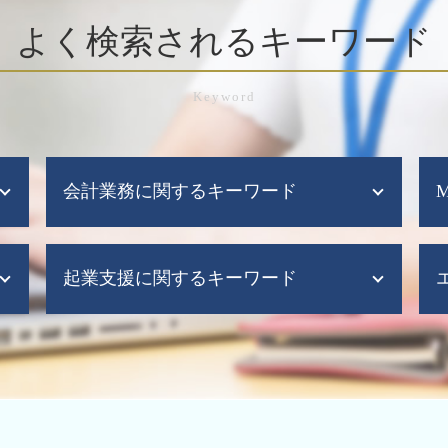
よく検索されるキーワード
会計業務に関するキーワード
税務顧問 決算
起業支援に関するキーワード
税理士 記帳代行 相場
会社設立 税務顧問
記帳代行
起業支援 税理士
給与計算ソフト 導入メリット
起業時 助成金
資金繰り表 作り方
会社設立後 税務署
給与計算ソフト 弥生
会社設立 注意点
税務顧問 税理士
会社設立後 手続き 税務署