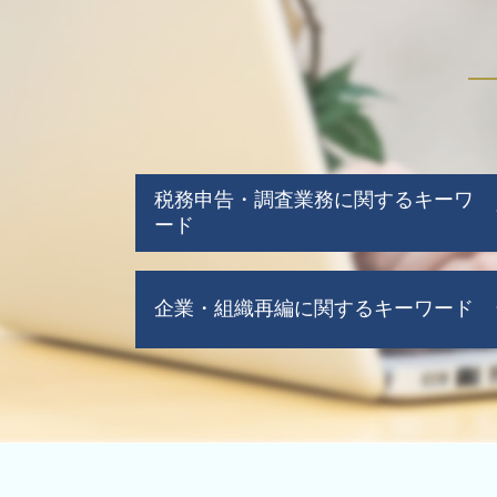
税務申告・調査業務に関するキーワ
ード
税務調査 期間 法人
企業・組織再編に関するキーワード
税務申告
税務調査 期間
税務調査 いくらから
企業再編 組織再編
税務調査 事前通知なし
企業 再構築
赤字決算 法人税
事業譲渡 会社分割
税務調査 修正申告
企業再生 とは
税務調査 どこまで調べる
企業再生 補助金