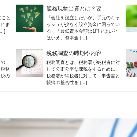
適格現物出資とは？要...
のこと
「会社を設立したいが、手元のキャ
されま
ッシュが少なく設立資金に困ってい
…]
る」「最低資本金額は1円でよいと
はいえ、資本金 […]
税務調査の時期や内容
もの
税務調査とは、税務署が納税者に対
。税務
して公正公平な課税をするために、
人税の
税務署が納税者に対して、申告書と
帳簿の整合性を […]