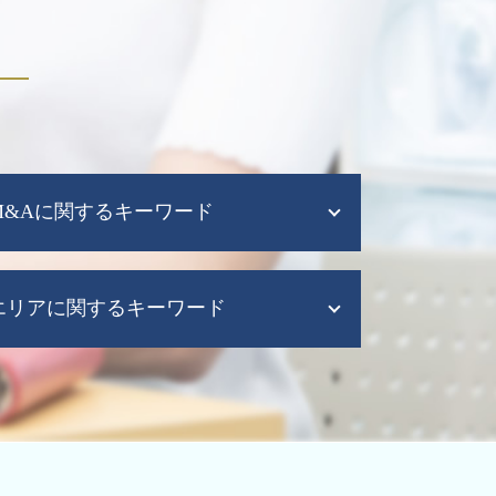
M&Aに関するキーワード
会社分割 メリット
エリアに関するキーワード
m&a 問題
m&a 後
m&a 補助金
会計業務 大阪市 税理士
m&a 中小 企業
税務調査 大阪市 北区
m&a 買収
会計業務 大阪市
m&a とは わかりやすく
税務調査 大阪市 税理士
m&a 税理士
助成金 補助金 大阪府