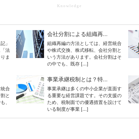
会社分割による組織再...
登記」
組織再編の方法としては、経営統合
に「法
や株式交換、株式移転、会社分割と
なりま
いう方法があります。会社分割はそ
の中でも、既存 […]
事業承継税制とは？特...
営統合
事業承継は多くの中小企業が直面す
分割と
る重要な経営課題です。その支援の
でも、
ため、税制面での優遇措置を設けて
いる制度が事業 […]