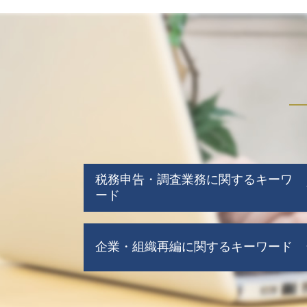
税務申告・調査業務に関するキーワ
ード
赤字決算 法人税
企業・組織再編に関するキーワード
税務調査 修正申告
法人税 期限
法人 税務申告とは
組織再編 税理士
税務調査 依頼