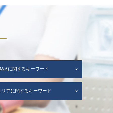
M&Aに関するキーワード
m&a メリット
エリアに関するキーワード
m&a メリット デメリット
m&a 会社
経営資源集約化税制
組織再編 大阪市 税理士
株式 会社 m&a