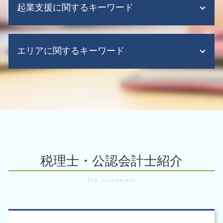
m&a 税制
税務 確定 申告
起業支援に関するキーワード
企業再編 メリット
会計ソフト クラウド
事業承継税制 わかりやすく
税務調査 依頼
企業再編 組織再編
税務顧問 税理士
中小 企業 事業 譲渡
税務調査 不正
企業 再構築
監査法人 税務顧問
法人にかかる 税金
m&a メリット デメリット
税務調査 いくらから
組織再編 合同会社
税務顧問 決算
エリアに関するキーワード
会社設立 税理士
株式 会社 m&a
税務申告
組織再編 税理士
税務顧問 相場
会社設立 費用
m&a 補助金
税務調査 対策
企業再生 補助金
会計ソフト 弥生
法人化 税金
m&a 手続き
税務調査 確率
税務調査 大阪市 北区
事業譲渡 会社分割
会計ソフト 無料
起業支援 税理士
m&a 税理士
税務調査 事前通知なし
助成金 補助金 大阪府
株式交換 手続き
税理士 記帳代行 相場
会社設立後 税務署
経営資源集約化税制
税務調査 売上規模
会計業務 大阪市 中央区
企業買収 合併 違い
税務顧問 経理
会社設立 流れ
m&a 問題 点
組織再編 大阪市 税理士
企業再生 手順
会計ソフト 帳簿
起業時 税金
m&a 税制
税務申告 大阪市 中央区
組織再編 税制
資金繰り表 作り方
会社設立 代行
m&a 会社
税務申告 大阪市 税理士
企業再生 とは
給与計算ソフト
起業支援 会社
m&a 問題
税務顧問 大阪府
組織再編
税理士・公認会計士紹介
会社設立後 手続き 代行
m&a 税金
企業 組織再編 大阪市
組織再編 m&a
会社設立後 手続き
m&a 売り手 メリット
起業支援 大阪市 税理士
適格 現物 出資
会社設立 流れ 合同会社
m&a 税金
組織再編 大阪市 中央区
会社分割 事業譲渡 違い
起業 事業計画書
企業 組織再編 大阪市 中央区
株式交換 株式移転
事業の譲渡 方法
会計業務 大阪市 北区
事業譲渡 手続き