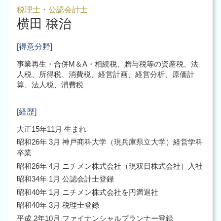
会社設立 代理人
会計業務 大阪市 税理士
組織再編 m&a 違い
税理士・公認会計士
起業支援 助成金
横田 穣治
企業 組織再編 大阪市 税理士
起業時 税理士
企業 組織再編 大阪市 北区
起業時 補助金
税務調査 大阪市 中央区
[得意分野]
会社設立 節税
企業再編 大阪市 税理士
事業再生・合併M＆A・相続税、贈与税等の資産税、法
税務申告 大阪市
人税、所得税、消費税、経営計画、経営分析、原価計
組織再編 大阪市
算、法人税、消費税
税務調査 大阪市
[経歴]
大正15年11月 生まれ
昭和26年 3月 神戸商科大学（現兵庫県立大学）経営学科
卒業
昭和26年 4月 ニチメン株式会社（現双日株式会社）入社
昭和34年 1月 公認会計士登録
昭和40年 1月 ニチメン株式会社を円満退社
昭和40年 3月 税理士登録
平成 2年10月 ファイナンシャルプランナー登録