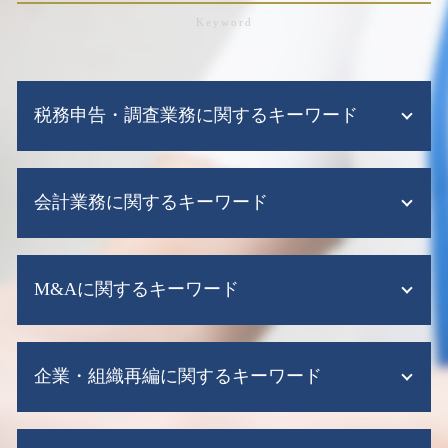
税務申告・調査業務に関するキーワード
法人税 中間納付
会計業務に関するキーワード
法人税 期限
税務調査 毎年
税務申告 法人 添付書類
税務顧問 法人 料金
税務調査 10年以上 来ない 法人
M&Aに関するキーワード
給与計算代行
税務申告 法人
会計ソフト シェア
税務調査 修正申告
資金繰り表
事業承継 引継ぎ補助金
税務調査 e-tax
給与計算ソフト 導入メリット
企業・組織再編に関するキーワード
会社分割 メリット
税務申告 代行
給与計算ソフト 弥生
m&a 上場企業
税務申告 流れ
給与計算ソフト 導入
のれん 償却期間 決め方
赤字決算 法人税
企業再編 方
税務顧問