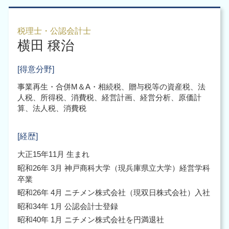
会計業務 大阪市 中央区
企業再編のための 合併
会社設立後 手続き 代行
企業 組織再編 大阪市 税理士
企業再編 とは 合併
会社設立 代理人
税務申告 大阪市 北区
事業譲渡 手続き
税理士・公認会計士
会社設立 費用
横田 穣治
組織再編 大阪市
会社設立 必要書類
m&a 大阪市 税理士
会社設立後 手続き
税務調査 大阪市
[得意分野]
起業時 税金
税務申告 大阪市 税理士
事業再生・合併M＆A・相続税、贈与税等の資産税、法
税務申告 大阪市
人税、所得税、消費税、経営計画、経営分析、原価計
税務顧問 大阪府
算、法人税、消費税
税務調査 大阪市 北区
[経歴]
大正15年11月 生まれ
昭和26年 3月 神戸商科大学（現兵庫県立大学）経営学科
卒業
昭和26年 4月 ニチメン株式会社（現双日株式会社）入社
昭和34年 1月 公認会計士登録
昭和40年 1月 ニチメン株式会社を円満退社