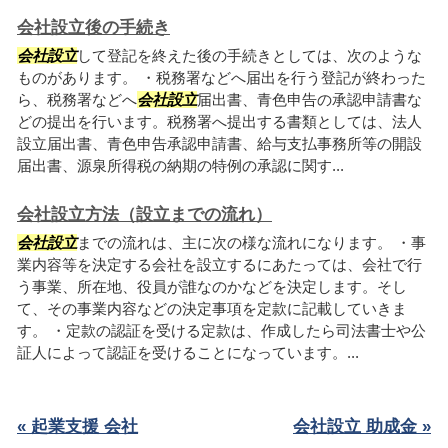
会社設立後の手続き
会社設立
して登記を終えた後の手続きとしては、次のような
ものがあります。 ・税務署などへ届出を行う登記が終わった
ら、税務署などへ
会社設立
届出書、青色申告の承認申請書な
どの提出を行います。税務署へ提出する書類としては、法人
設立届出書、青色申告承認申請書、給与支払事務所等の開設
届出書、源泉所得税の納期の特例の承認に関す...
会社設立方法（設立までの流れ）
会社設立
までの流れは、主に次の様な流れになります。 ・事
業内容等を決定する会社を設立するにあたっては、会社で行
う事業、所在地、役員が誰なのかなどを決定します。そし
て、その事業内容などの決定事項を定款に記載していきま
す。 ・定款の認証を受ける定款は、作成したら司法書士や公
証人によって認証を受けることになっています。...
« 起業支援 会社
会社設立 助成金 »