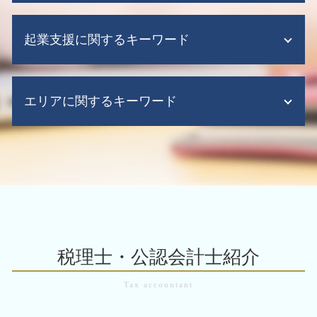
記帳代行
事業承継税制 わかりやすく
税務調査 期間 法人
企業再生 とは
資金繰り表
中小 企業 事業 譲渡
税務申告 代行
起業支援に関するキーワード
事業譲渡 会社分割
資金繰り表 作り方
m&a 中小 企業
税務調査 いつ来る
組織再編
給与計算ソフト 導入メリット
m&a 売却
税務調査とは
組織再編 m&a 違い
給与計算ソフト
起業時 補助金
m&a 助成金
税務調査 売上規模
会社分割 事業譲渡 違い
給与計算ソフト クラウド
エリアに関するキーワード
会社設立 節税
m&a 買収
確定 申告 税理士 丸 投げ 費用
組織再編 税制
監査法人 税務顧問
会社設立 流れ 株式会社
m&a 税制
税務 申告 税理士
株式交換 適格要件
税務顧問 決算
合同会社 設立 資本金
m&a 税金
税務調査 どこまで調べる
税務申告 大阪市 中央区
企業再編 メリット
会計ソフト クラウド
事業の譲渡 方法
事業承継 引継ぎ補助金
税務調査 ポイント
組織再編 大阪市 北区
組織再編 合同会社
会計ソフト 無料
起業 事業計画書
m&a メリット デメリット
税務申告 法人
助成金 補助金 大阪府
企業再編 方法
給与計算ソフト 弥生
会社設立 注意点
経営資源集約化税制
企業 組織再編 大阪市
株式交換 株式移転
会社設立 税務顧問
会社設立 税理士
m&a 税金
税務調査 大阪市 中央区
組織再編 m&a
会計ソフト 帳簿
会社設立後 税務署
のれん 償却期間 決め方
組織再編 大阪市 税理士
企業再編 方
税理士 記帳代行 相場
会社設立 流れ 合同会社
事業 承継 m&a
組織再編 大阪市 中央区
株式交換 手続き
税理士・公認会計士紹介
起業時 税理士
m&a 調査
会計業務 大阪市 税理士
企業買収 合併 違い
会社設立後 必要書類
m&a 手続き
会計業務 大阪市 北区
組織再編 税理士
会社設立後 補助金
事業 承継 と は
企業 組織再編 大阪市 北区
企業再生 手順
会社設立後 手続き 税務署