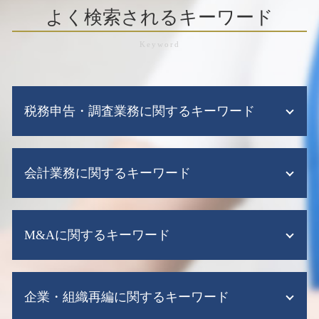
よく検索されるキーワード
税務申告・調査業務に関するキーワード
税務 確定 申告
会計業務に関するキーワード
税務申告 e-tax
赤字決算 法人税
税務調査 確率
税務顧問 経理
税務調査 10年以上 来ない 法人
M&Aに関するキーワード
税務顧問 税理士
税務調査 調査期間
給与計算代行
税務調査 流れ
税理士 記帳代行とは
m&a とは わかりやすく
税務調査 依頼
税務顧問 相場
企業・組織再編に関するキーワード
m&a 問題 点
税務調査 毎年
クラウド会計 税務顧問
m&a 問題
税務調査 税理士