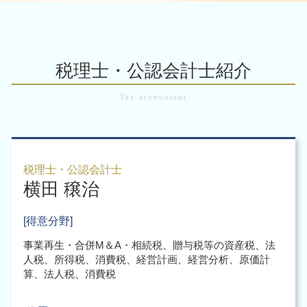
会社設立 節税
m&a 税金
会計業務 大阪市 税理士
企業再編 とは 合併
給与計算ソフト
会社設立後 手続き 代行
m&a 税金
税務調査 大阪市
株式交換 適格要件
税務顧問 法人
合同会社 設立 資本金
m&a メリット デメリット
助成金 補助金 大阪府
企業再編 方
資金繰り表 作り方
会社設立 必要書類
m&a 上場企業
税務調査 大阪市 税理士
企業再生 手順
税理士・公認会計士紹介
起業時 税金
m&a メリット
組織再編 大阪市 北区
株式交換 m&a
起業支援 税理士
m&a 税制
企業 組織再編 大阪市
組織再編 税制
法人にかかる 税金
事業承継税制 わかりやすく
税務調査 大阪市 北区
企業買収 合併 違い
起業支援 助成金
税務申告 大阪市 税理士
企業再生 とは
会社設立後 手続き 税務署
企業 組織再編 大阪市 税理士
企業再生 補助金
会社設立 代理人
税務申告 大阪市
組織再編 税理士
税理士・公認会計士
会社設立 税理士
横田 穣治
会計業務 大阪市 北区
会社設立後 税務署
企業 組織再編 大阪市 北区
起業時 助成金
会計業務 大阪市 中央区
[得意分野]
会社設立 費用
起業支援 大阪市 税理士
事業再生・合併M＆A・相続税、贈与税等の資産税、法
組織再編 大阪市 中央区
人税、所得税、消費税、経営計画、経営分析、原価計
組織再編 大阪市
算、法人税、消費税
m&a 大阪市 税理士