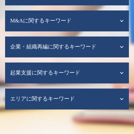
税務申告 流れ
税務調査 依頼
税務顧問 経理
税務調査 確率
M&Aに関するキーワード
給与計算代行
税務調査 税理士
会計ソフト
税務 申告 税理士
会社設立 税務顧問
株式 会社 m&a
税務申告 法人税
税理士 記帳代行とは
企業・組織再編に関するキーワード
m&a 後
税務調査 どこまで調べる
会計ソフト 帳簿
m&a 助成金
確定 申告 税理士 丸 投げ 費用
給与計算ソフト 弥生
経営資源集約化税制
赤字決算 法人税
適格 現物 出資
会計ソフト シェア
のれん 償却期間 決め方
税務調査 調査期間
起業支援に関するキーワード
会社分割 事業譲渡 違い
会計ソフト できること
事業 承継 と は
税務調査 事前通知なし
株式移転 手続き
会計ソフト it導入補助金
中小 企業 事業 譲渡
税務調査 毎年
事業譲渡 会社分割
記帳代行
会社設立 流れ 株式会社
m&a 売却
税務 確定 申告
組織再編 合同会社
資金繰り表
エリアに関するキーワード
起業時 補助金
事業譲渡 従業員
税務調査 時期
事業譲渡 手続き
会計ソフト 無料
法人化 税金
m&a 調査
税務申告 期限 法人税
企業再編 組織再編
給与計算ソフト クラウド
起業時 税理士
m&a 税理士
税務調査 不正
税務申告 大阪市 北区
企業 再構築
給与計算ソフト 導入メリット
会社設立 必要書類 税務署
m&a 中小 企業
税務調査 いつ来る
企業 組織再編 大阪市 中央区
株式交換 株式移転
税務顧問 法人 料金
会社設立 注意点
m&a 税制
税務申告 代行
税務調査 大阪市 中央区
組織再編 m&a 違い
会計ソフト クラウド