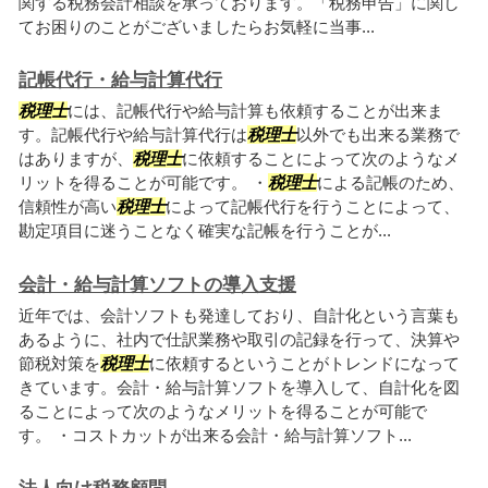
関する税務会計相談を承っております。「税務申告」に関し
てお困りのことがございましたらお気軽に当事...
記帳代行・給与計算代行
税理士
には、記帳代行や給与計算も依頼することが出来ま
す。記帳代行や給与計算代行は
税理士
以外でも出来る業務で
はありますが、
税理士
に依頼することによって次のようなメ
リットを得ることが可能です。 ・
税理士
による記帳のため、
信頼性が高い
税理士
によって記帳代行を行うことによって、
勘定項目に迷うことなく確実な記帳を行うことが...
会計・給与計算ソフトの導入支援
近年では、会計ソフトも発達しており、自計化という言葉も
あるように、社内で仕訳業務や取引の記録を行って、決算や
節税対策を
税理士
に依頼するということがトレンドになって
きています。会計・給与計算ソフトを導入して、自計化を図
ることによって次のようなメリットを得ることが可能で
す。 ・コストカットが出来る会計・給与計算ソフト...