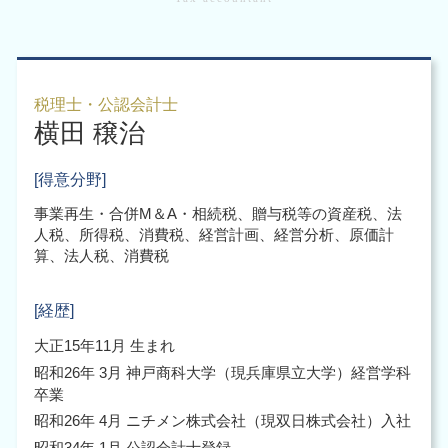
企業 組織再編 大阪市 税理士
企業再編 メリット
会社設立 税理士
事業承継 引継ぎ補助金
税務調査 大阪市 北区
組織再編 m&a
合同会社 設立 資本金
税務申告 大阪市
株式交換 適格要件
会社設立 メリット
会計業務 大阪市 税理士
企業買収 合併 違い
会社設立 費用
税務申告 大阪市 中央区
企業再編 方法
税理士・公認会計士
会社設立後 補助金
横田 穣治
組織再編 大阪市 中央区
起業支援 助成金
企業 組織再編 大阪市
会社設立 流れ 株式会社
組織再編 大阪市
[得意分野]
会社設立後 手続き
企業 組織再編 大阪市 北区
事業再生・合併M＆A・相続税、贈与税等の資産税、法
税務申告 大阪市 北区
人税、所得税、消費税、経営計画、経営分析、原価計
税務調査 大阪市 中央区
算、法人税、消費税
税務調査 大阪市
[経歴]
大正15年11月 生まれ
昭和26年 3月 神戸商科大学（現兵庫県立大学）経営学科
卒業
昭和26年 4月 ニチメン株式会社（現双日株式会社）入社
昭和34年 1月 公認会計士登録