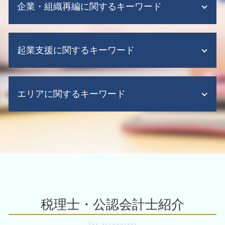
税務顧問 法人
企業・組織再編に関するキーワード
m&a 補助金
赤字決算 法人税
給与計算ソフト 導入メリット
事業 譲渡 株式
税務調査 不正
税理士 記帳代行とは
事業 承継 と は
税務申告 代行
会社分割 事業譲渡 違い
会計ソフト できること
m&a 問題
税務 申告 税理士
起業支援に関するキーワード
企業再編 方
会計ソフト 無料
事業譲渡 従業員
税務申告 代理
企業再生 意味
税務顧問
m&a 調査
税務調査 いつ来る
株式交換 株式移転
資金繰り表 作り方
会社設立 必要書類
m&a 手続き
税務申告 期限 法人税
企業 再構築
会計ソフト
エリアに関するキーワード
会社設立 流れ
m&a 会社
確定 申告 税理士 丸 投げ 費用
組織再編 m&a 違い
会計ソフト 弥生
起業 事業計画書
m&a 上場企業
法人税 中間納付
事業譲渡 会社分割
税務顧問 法人 料金
起業支援 会社
会社分割 メリット
税務調査 事前通知なし
m&a 大阪市 税理士
組織再編 税制
給与計算代行
起業支援 税理士
m&a 税金
税務申告 e-tax
会計業務 大阪市 中央区
株式交換 m&a
税務顧問 相場
会社設立 注意点
m&a 買収
税務 確定 申告
企業 組織再編 大阪市 中央区
企業再編 組織再編
税務顧問 税理士
会社設立後 手続き 税務署
中小 企業 事業 譲渡
税務調査 大阪市 税理士
株式交換 手続き
給与計算ソフト 弥生
会社設立後 必要書類
事業承継税制 わかりやすく
組織再編 大阪市 北区
組織再編 合同会社
会計ソフト 帳簿
会社設立 代理人
事業 承継 m&a
税務申告 大阪市 税理士
企業再生 手順
給与計算ソフト クラウド
会社設立 株式会社 合同会社
のれん 償却期間 決め方
会計業務 大阪市
企業再生 補助金
税理士・公認会計士紹介
事業の譲渡 方法
m&a とは わかりやすく
税務顧問 大阪府
企業再生 とは
会社設立 助成金
m&a メリット デメリット