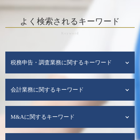
よく検索されるキーワード
税務申告・調査業務に関するキーワード
税務調査 売上規模
会計業務に関するキーワード
税務調査 調査期間
税務申告 法人税
税務調査 流れ
会計ソフト シェア
税務調査とは
M&Aに関するキーワード
監査法人 税務顧問
税務調査 いつ
資金繰り表
税務調査 時期
会計ソフト クラウド
経営資源集約化税制
税務調査 税理士