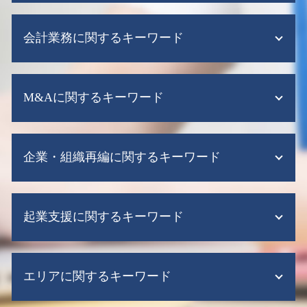
税務調査とは 法人
会計業務に関するキーワード
税務調査 期間
税務調査 毎年
税務申告 代理
給与計算ソフト クラウド
税務 申告 税理士
M&Aに関するキーワード
税務顧問 法人 料金
税務 確定 申告
給与計算ソフト
税務調査とは 簡単に
給与計算ソフト 弥生
のれん 償却期間 決め方
税務調査 売上規模
給与計算代行
企業・組織再編に関するキーワード
株式 会社 m&a
税務調査 税理士
税務顧問 税理士
m&a 上場企業
税務調査 不正
税務顧問
事業 譲渡 株式
税務申告 法人 添付書類
株式交換 m&a
給与計算ソフト 導入
m&a 買収
法人 税務申告とは
起業支援に関するキーワード
株式交換 株式移転
会計ソフト クラウド
m&a 問題 点
税務申告 法人税
適格 現物 出資
会計ソフト
m&a 助成金
税務申告
企業再生 とは
税務顧問 相場
起業時 補助金
m&a 補助金
税務調査 事前通知なし
企業再編 組織再編
資金繰り表
エリアに関するキーワード
会社設立後 手続き 税務署
m&a 手続き
税務申告 e-tax
企業再編 方法
税理士 記帳代行 相場
個人事業主 法人成り
経営資源集約化税制
税務調査 調査期間
企業再編 方
税務顧問 決算