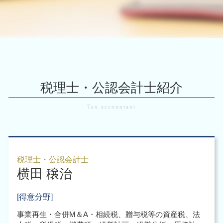
会社設立 税理士
事業譲渡 従業員
法人税 中間納付
企業 組織再編 大阪市 北区
株式交換 手続き
記帳代行
会社設立 株式会社 合同会社
m&a 売却
税務調査 いくらから
会計業務 大阪市 税理士
企業再編のための 合併
会計ソフト it導入補助金
会社設立後 税務署
m&a 調査
税務調査 流れ
m&a 大阪市 税理士
株式移転 手続き
税務顧問 経理
会社設立 必要書類
m&a 税金
企業 組織再編 大阪市 中央区
事業譲渡 手続き
クラウド会計 税務顧問
会社設立 注意点
m&a 問題
会計業務 大阪市
組織再編
会計ソフト シェア
会社設立 代行
m&a メリット
税務調査 大阪市 中央区
企業再編 とは 合併
会計ソフト 帳簿
起業支援 助成金
中小 企業 事業 譲渡
会計業務 大阪市 中央区
組織再編 合同会社
税理士・公認会計士紹介
会社設立後 補助金
m&a 税制
税務調査 大阪市 北区
企業再生 補助金
会社設立 節税
事業 承継 m&a
組織再編 大阪市 税理士
組織再編 税理士
会社設立 助成金
会社分割 メリット
企業 組織再編 大阪市 税理士
企業再生 意味
会社設立後 手続き
税務申告 大阪市 税理士
企業再生 手順
起業支援 税理士
企業 組織再編 大阪市
企業買収 合併 違い
会社設立 流れ 合同会社
税務申告 大阪市 北区
会社分割 事業譲渡 違い
税理士・公認会計士
会社設立 代理人
横田 穣治
会計業務 大阪市 北区
起業時 助成金
組織再編 大阪市 中央区
合同会社 設立 資本金
税務調査 大阪市
[得意分野]
会社設立 必要書類 税務署
税務申告 大阪市 中央区
事業再生・合併M＆A・相続税、贈与税等の資産税、法
税務顧問 大阪府