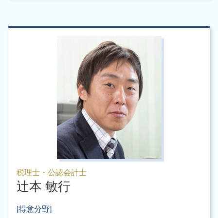
税理士・公認会計士
辻本 敏行
[得意分野]