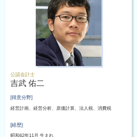
公認会計士
吉武 佑二
[得意分野]
経営計画、経営分析、原価計算、法人税、消費税
[経歴]
昭和62年11月 生まれ