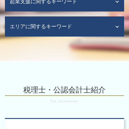
起業支援に関するキーワード
企業再編のための 合併
監査法人 税務顧問
m&a 税制
税務申告
企業再編 方法
会計ソフト 帳簿
m&a 税理士
税務申告 流れ
企業再編 方
税務顧問 法人
会社設立 費用
m&a メリット
法人税 中間納付
会社分割 事業譲渡 違い
給与計算ソフト
エリアに関するキーワード
会社設立後 税務署
m&a 助成金
税務調査 毎年
企業買収 合併 違い
税務顧問 相場
会社設立 流れ
株式 会社 m&a
税務 確定 申告
企業再生 とは
税務顧問
会社設立後 補助金
m&a 後
税務調査 いつ来る
税務申告 大阪市 税理士
企業再編 組織再編
クラウド会計 税務顧問
会社設立 節税
m&a 売却
税務調査 不正
企業 組織再編 大阪市 中央区
企業再生 補助金
会社設立 税務顧問
合同会社 設立 資本金
事業 承継 と は
税務 申告 税理士
会計業務 大阪市 税理士
企業再生 手順
会計ソフト 無料
事業の譲渡 方法
m&a 売り手 メリット
企業 組織再編 大阪市
企業再編 メリット
給与計算ソフト 弥生
会社設立 メリット
事業承継 引継ぎ補助金
税務申告 大阪市
組織再編
給与計算代行
会社設立後 手続き 代行
m&a 問題 点
税務申告 大阪市 中央区
組織再編 m&a
税務顧問 法人 料金
法人にかかる 税金
中小 企業 事業 譲渡
会計業務 大阪市 北区
企業 再構築
税理士・公認会計士紹介
起業支援 助成金
m&a 税制
助成金 補助金 大阪府
組織再編 m&a 違い
起業支援 会社
m&a 調査
税務調査 大阪市 中央区
組織再編 合同会社
会社設立 必要書類
m&a 買収
m&a 大阪市 税理士
組織再編 税制
会社設立後 必要書類
会計業務 大阪市
適格 現物 出資
起業時 助成金
税務調査 大阪市 税理士
株式交換 適格要件
起業時 補助金