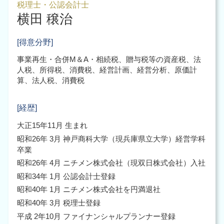
税務申告 大阪市 北区
株式交換 株式移転
税理士・公認会計士
会社設立 代行
横田 穣治
起業支援 大阪市 税理士
起業時 税金
企業 組織再編 大阪市 北区
起業時 税理士
税務調査 大阪市 北区
[得意分野]
会社設立 助成金
組織再編 大阪市
事業再生・合併M＆A・相続税、贈与税等の資産税、法
組織再編 大阪市 中央区
人税、所得税、消費税、経営計画、経営分析、原価計
組織再編 大阪市 北区
算、法人税、消費税
組織再編 大阪市 税理士
[経歴]
大正15年11月 生まれ
昭和26年 3月 神戸商科大学（現兵庫県立大学）経営学科
卒業
昭和26年 4月 ニチメン株式会社（現双日株式会社）入社
昭和34年 1月 公認会計士登録
昭和40年 1月 ニチメン株式会社を円満退社
昭和40年 3月 税理士登録
平成 2年10月 ファイナンシャルプランナー登録