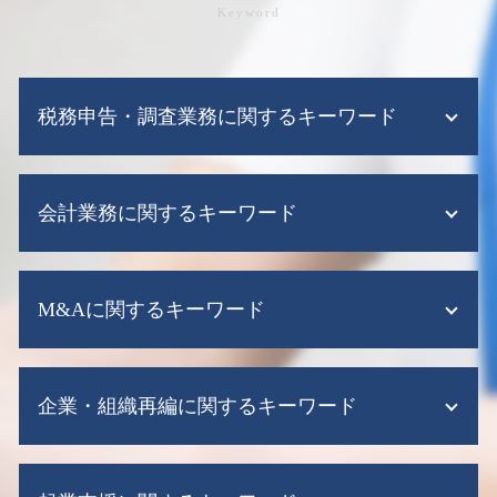
税務申告・調査業務に関するキーワード
税務調査とは
会計業務に関するキーワード
税務調査 期間 法人
税務調査 修正申告
税務調査 時期
税務顧問 経理
税務調査 いくらから
M&Aに関するキーワード
会計ソフト 弥生
税務調査 対策
給与計算ソフト クラウド
法人税 期限
会計ソフト
会社分割 メリット
税務調査 確率
給与計算ソフト 導入
企業・組織再編に関するキーワード
のれん 償却期間 決め方
税務調査 流れ
会計ソフト クラウド
m&a 補助金
税務調査 依頼
会計ソフト シェア
事業承継税制 わかりやすく
税務調査 売上規模
株式交換 手続き
記帳代行
m&a 税金
税務申告 e-tax