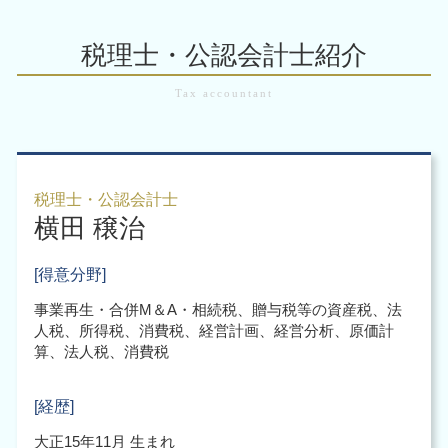
企業再編 組織再編
資金繰り表
会社設立 代理人
事業 承継 m&a
会計業務 大阪市 中央区
企業再生 とは
会計ソフト 帳簿
会社設立後 手続き 税務署
m&a 補助金
会計業務 大阪市
組織再編 合同会社
税理士・公認会計士紹介
会社設立 必要書類
m&a メリット
m&a 大阪市 税理士
組織再編
起業時 補助金
事業承継 引継ぎ補助金
税務申告 大阪市 北区
組織再編 税制
会社設立後 補助金
m&a 問題
企業 組織再編 大阪市 北区
会社分割 事業譲渡 違い
会社設立 節税
企業 組織再編 大阪市 中央区
組織再編 m&a 違い
起業時 税理士
企業 組織再編 大阪市 税理士
企業買収 合併 違い
法人化 税金
企業 組織再編 大阪市
企業再編 方法
税理士・公認会計士
会社設立 注意点
横田 穣治
税務申告 大阪市 税理士
事業の譲渡 方法
税務調査 大阪市 北区
会社設立 税理士
会計業務 大阪市 北区
[得意分野]
会社設立後 税務署
税務顧問 大阪府
事業再生・合併M＆A・相続税、贈与税等の資産税、法
税務調査 大阪市 中央区
人税、所得税、消費税、経営計画、経営分析、原価計
税務申告 大阪市 中央区
算、法人税、消費税
組織再編 大阪市 中央区
[経歴]
大正15年11月 生まれ