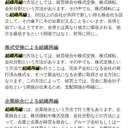
組織再編
の方法としては、経営統合や株式交換、株式移転、
会社分割という方法があります。その中でも、株式移転によ
る
組織再編
は、2社以上の会社が共同で新しい持ち株会社を設
立して、その傘下に今の企業が入ることをいいます。合併と
似ているようですが、合併とは異なり他方に吸収される、他
方を吸収するという関係ではなく、対等に同じ...
株式交換による組織再編
組織再編
の方法としては、経営統合や株式交換、株式移転、
会社分割という方法があります。その中でも、株式交換とい
う方法で
組織再編
を行うことは、完全子会社になる会社の発
行済み株式を、すべて親会社になる企業に取得させる方法に
なります。この方法によって、経営上では、完全に親会社子
会社という関係が出来るため、支配関係が明確に...
企業統合による組織再編
組織再編
には、企業統合という方法で行う形もあります。企
業統合とは、株式移転や株式交換、会社分割などの方法によ
って、企業と企業が経営を統合し、グループ会社もしくは一