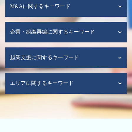
税務調査 修正申告
M&Aに関するキーワード
税務顧問 法人
税務申告 期限 法人税
記帳代行
赤字決算 法人税
給与計算ソフト 弥生
m&a 会社
税務申告 流れ
会計ソフト クラウド
企業・組織再編に関するキーワード
会社分割 メリット
税務調査 不正
税務顧問 決算
事業承継税制 わかりやすく
税務調査とは 簡単に
給与計算ソフト 導入
事業 承継 と は
税務調査 期間
企業再編 方
税理士 記帳代行 相場
m&a 買収
税務調査 調査期間
起業支援に関するキーワード
株式交換 手続き
給与計算代行
m&a 税制
税務調査 いくらから
企業 再構築
税務顧問 相場
m&a 後
税務調査 時期
株式交換 適格要件
会計ソフト シェア
起業支援 税理士
m&a 税金
税務申告 法人税
適格 現物 出資
クラウド会計 税務顧問
エリアに関するキーワード
個人事業主 法人成り
m&a 税理士
法人 税務申告とは
企業再編 とは 合併
給与計算ソフト 導入メリット
会社設立 流れ
株式 会社 m&a
税務調査 依頼
企業再編 メリット
会計ソフト 弥生
起業支援 助成金
m&a メリット デメリット
税務調査 毎年
組織再編 大阪市
組織再編 m&a
資金繰り表 作り方
起業時 税金
m&a 売り手 メリット
税務申告 代行
税務調査 大阪市 税理士
事業譲渡 会社分割
会計ソフト できること
会社設立 代行
m&a 助成金
税務調査 ポイント
企業再編 大阪市 税理士
企業再生 意味
給与計算ソフト クラウド
会社設立後 必要書類
m&a とは わかりやすく
起業支援 大阪市 税理士
株式交換 m&a
会計ソフト
合同会社 設立 資本金
m&a 中小 企業
会計業務 大阪市 税理士