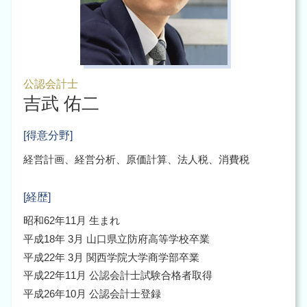
公認会計士
吉武 佑二
[得意分野]
経営計画、経営分析、原価計算、法人税、消費税
[経歴]
昭和62年11月 生まれ
平成18年 3月 山口県立防府高等学校卒業
平成22年 3月 関西学院大学商学部卒業
平成22年11月 公認会計士試験合格者取得
平成26年10月 公認会計士登録