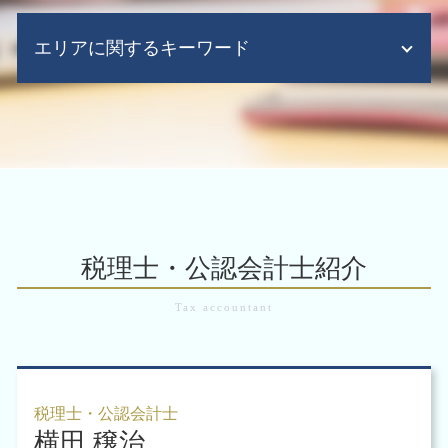
m&a 補助金
税務 申告 税理士
適格 現物 出資
給与計算ソフト 弥生
起業時 税金
m&a 調査
税務調査とは 法人
企業再編 方法
会計ソフト クラウド
エリアに関するキーワード
会社設立 代行
m&a 売却
税務申告 法人税
株式交換 適格要件
税務顧問 法人
会社設立 株式会社 合同会社
m&a 税制
税務調査 ポイント
組織再編 合同会社
給与計算代行
会社設立後 必要書類
m&a 手続き
確定 申告 税理士 丸 投げ 費用
会計業務 大阪市
事業譲渡 会社分割
会計ソフト できること
会社設立 代理人
m&a 税金
法人税 中間納付
会計業務 大阪市 中央区
組織再編 m&a
税務顧問 法人 料金
会社設立 流れ 株式会社
m&a 税理士
税務申告 法人
組織再編 大阪市 中央区
企業再編 とは 合併
給与計算ソフト
会社設立 費用
m&a 問題 点
税務調査 大阪市 税理士
企業再生 補助金
税務顧問 決算
会社設立 注意点
事業 承継 と は
会計業務 大阪市 税理士
企業再生 意味
会計ソフト 弥生
会社設立後 補助金
m&a 上場企業
税務顧問 大阪府
株式交換 m&a
税務顧問 経理
起業時 税理士
事業 承継 m&a
企業 組織再編 大阪市 中央区
企業再編 組織再編
税理士・公認会計士紹介
会社設立 必要書類
m&a メリット
税務調査 大阪市 北区
企業再生 とは
法人化 税金
m&a 税金
税務調査 大阪市 中央区
企業買収 合併 違い
事業の譲渡 方法
のれん 償却期間 決め方
会計業務 大阪市 北区
企業再編 メリット
起業時 補助金
税務申告 大阪市 北区
企業再生 手順
起業 事業計画書
組織再編 大阪市 税理士
企業再編 方
起業支援 税理士
起業支援 大阪市 税理士
株式交換 手続き
税理士・公認会計士
起業支援 助成金
横田 穣治
税務申告 大阪市