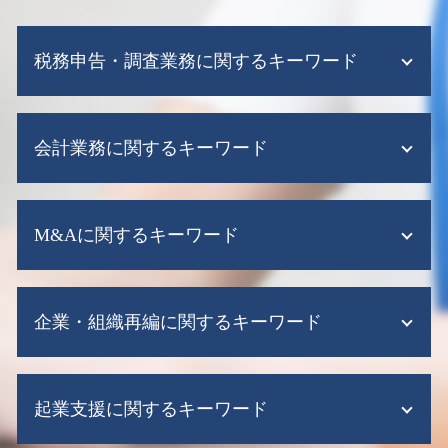
税務申告・調査業務に関するキーワード
税務調査 いつ来る
会計業務に関するキーワード
税務調査 売上規模
税務申告 代理
税務申告 e-tax
会計ソフト シェア
税務調査 どこまで調べる
M&Aに関するキーワード
会計ソフト
税務調査 税理士
会計ソフト 無料
赤字決算 法人税
資金繰り表
m&a とは わかりやすく
税務調査 流れ
税務顧問 税理士
企業・組織再編に関するキーワード
m&a メリット デメリット
税務調査 依頼
税理士 記帳代行とは
m&a 売り手 メリット
税務調査とは
税理士 記帳代行 相場
m&a 後
税務調査とは 簡単に
企業再編のための 合併
税務顧問
m&a 買収
税務調査 10年以上 来ない 法人
起業支援に関するキーワード
企業 再構築
会社設立 税務顧問
m&a 税制
税務調査 e-tax
組織再編 税制
税務顧問 相場