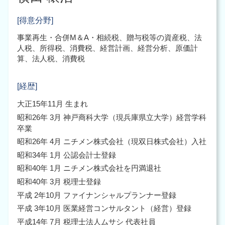
会社設立 流れ
税務申告 大阪市 中央区
合同会社 設立 資本金
企業 組織再編 大阪市 税理士
[得意分野]
会社設立後 手続き
税務調査 大阪市
事業再生・合併M＆A・相続税、贈与税等の資産税、法
税務申告 大阪市 税理士
人税、所得税、消費税、経営計画、経営分析、原価計
企業 組織再編 大阪市 北区
算、法人税、消費税
m&a 大阪市 税理士
[経歴]
大正15年11月 生まれ
昭和26年 3月 神戸商科大学（現兵庫県立大学）経営学科
卒業
昭和26年 4月 ニチメン株式会社（現双日株式会社）入社
昭和34年 1月 公認会計士登録
昭和40年 1月 ニチメン株式会社を円満退社
昭和40年 3月 税理士登録
平成 2年10月 ファイナンシャルプランナー登録
平成 3年10月 医業経営コンサルタント（経営）登録
平成14年 7月 税理士法人ムサシ 代表社員