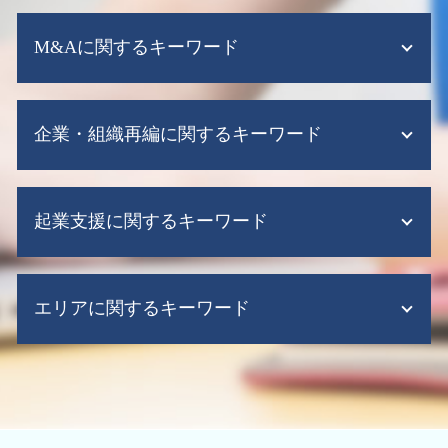
税務調査とは
会計ソフト シェア
税務 申告 税理士
M&Aに関するキーワード
記帳代行
税務申告 代行
会計ソフト 無料
税務申告 e-tax
資金繰り表
m&a 調査
税務調査 対策
会社設立 税務顧問
企業・組織再編に関するキーワード
m&a 補助金
税務調査 不正
会計ソフト 弥生
m&a 税理士
確定 申告 税理士 丸 投げ 費用
税務顧問 法人
m&a とは わかりやすく
税務調査 いくらから
組織再編 税制
税務顧問 相場
m&a 手続き
税務申告 期限 法人税
起業支援に関するキーワード
組織再編 合同会社
会計ソフト できること
m&a 会社
税務申告 法人
組織再編 m&a 違い
クラウド会計 税務顧問
事業 承継 m&a
税務調査 e-tax
株式交換 適格要件
税務顧問 法人 料金
会社設立後 補助金
会社分割 メリット
税務調査 10年以上 来ない 法人
組織再編 税理士
給与計算ソフト
エリアに関するキーワード
会社設立 代理人
m&a 税金
税務調査 いつ
事業譲渡 手続き
給与計算ソフト 弥生
起業時 助成金
m&a メリット デメリット
税務調査 期間
組織再編 m&a
監査法人 税務顧問
会社設立 助成金
事業承継 引継ぎ補助金
税務申告
税務顧問 大阪府
企業再編 方法
税務顧問 決算
会社設立 流れ 合同会社
中小 企業 事業 譲渡
税務調査 時期
企業 組織再編 大阪市 中央区
企業再編 メリット
会計ソフト クラウド
会社設立 注意点
m&a メリット
税務調査 事前通知なし
組織再編 大阪市 税理士
株式交換 手続き
税理士 記帳代行とは
会社設立 税理士
経営資源集約化税制