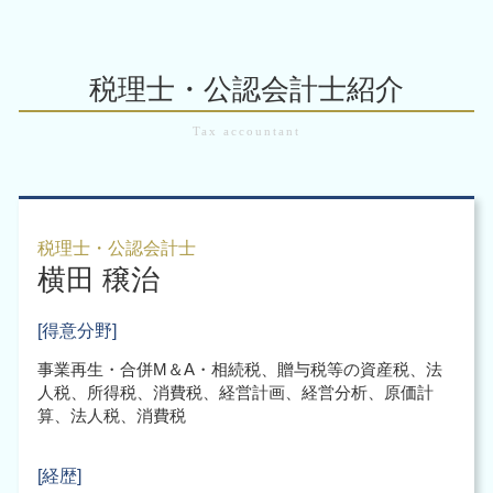
税務申告 大阪市 北区
企業再生 手順
給与計算ソフト 導入
法人にかかる 税金
事業譲渡 従業員
会計業務 大阪市 税理士
株式交換 m&a
税務顧問 経理
起業支援 会社
株式 会社 m&a
m&a 大阪市 税理士
企業買収 合併 違い
会計ソフト 帳簿
合同会社 設立 資本金
m&a 買収
税務調査 大阪市 税理士
株式移転 手続き
税理士・公認会計士紹介
会社設立後 手続き
m&a 売却
税務調査 大阪市
企業再生 補助金
起業時 税金
事業承継税制 わかりやすく
企業 組織再編 大阪市
企業再編 方
会社設立 株式会社 合同会社
m&a 上場企業
会計業務 大阪市 北区
企業再編 とは 合併
会社設立 必要書類 税務署
税務申告 大阪市 中央区
適格 現物 出資
会社設立後 手続き 代行
組織再編 大阪市 中央区
事業譲渡 会社分割
会社設立 代行
企業 組織再編 大阪市 北区
企業再編 組織再編
税理士・公認会計士
起業支援 税理士
横田 穣治
組織再編 大阪市 北区
起業時 税理士
税務調査 大阪市 北区
起業時 補助金
企業再編 大阪市 税理士
[得意分野]
起業支援 助成金
税務申告 大阪市
事業再生・合併M＆A・相続税、贈与税等の資産税、法
企業 組織再編 大阪市 税理士
人税、所得税、消費税、経営計画、経営分析、原価計
会計業務 大阪市
算、法人税、消費税
会計業務 大阪市 中央区
[経歴]