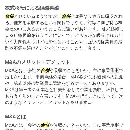
株式移転による組織再編
合併
と似ているようですが、
合併
とは異なり他方に吸収され
る、他方を吸収するという関係ではなく、対等に同じ持ち株
会社の中に入るというところに違いがあります。 株式移転に
よる組織再編を行うことによって、どちらかが吸収されると
いう力関係をつけずに済むということや、互いの従業員の混
乱や不満を避けることができます。また、今ま...
M&Aのメリット・デメリット
M&Aとは、会社の
合併
や吸収のことをいい、主に事業承継で
活用されます。事業承継の場合、M&A以外にも親族への譲渡
や、親族以外の従業員に譲渡をするケースもありますが、
M&Aは第三者の企業などに売却をして企業を買収、吸収して
もらう方法のことを言います。M&Aを行うことによって、次
のようなメリットとデメリットがあります...
M&Aとは
M&Aとは、会社の
合併
や吸収のことをいい、主に事業承継で